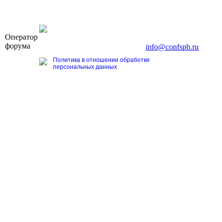
OOO «Бизнес-Элит»
Оператор
196191, г. Санкт-Петербург, Ленинский пр., д. 168
форума
Тел. +7 (812) 327-93-70, E-mail:
info@confspb.ru
Политика в отношении обработки
персональных данных