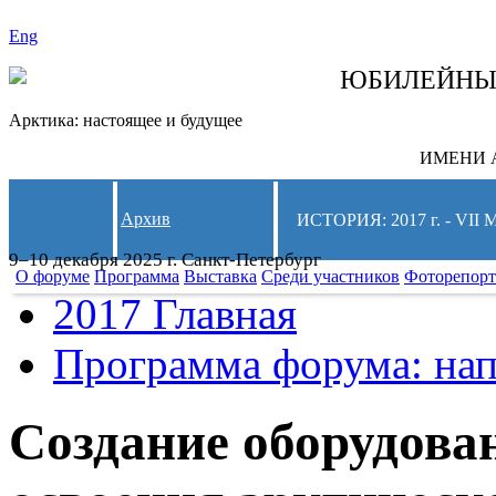
Eng
СЛЕДИТЕ ЗА 
ЮБИЛЕЙН
Арктика: настоящее и будущее
ИМЕНИ А
Архив
ИСТОРИЯ: 2017 г. - 
9–10 декабря 2025 г. Санкт-Петербург
О форуме
Программа
Выставка
Среди участников
Фоторепор
2017 Главная
Программа форума: нап
Создание оборудова