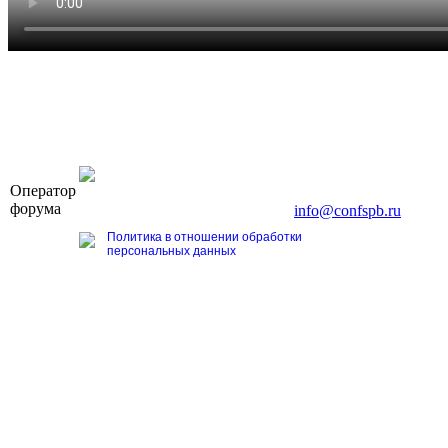
OOO «Бизнес-Элит»
Оператор
196191, г. Санкт-Петербург, Ленинский пр., д. 168
форума
Тел. +7 (812) 327-93-70, E-mail:
info@confspb.ru
Политика в отношении обработки
персональных данных