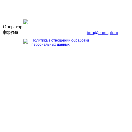
OOO «Бизнес-Элит»
Оператор
196191, г. Санкт-Петербург, Ленинский пр., д. 168
форума
Тел. +7 (812) 327-93-70, E-mail:
info@confspb.ru
Политика в отношении обработки
персональных данных