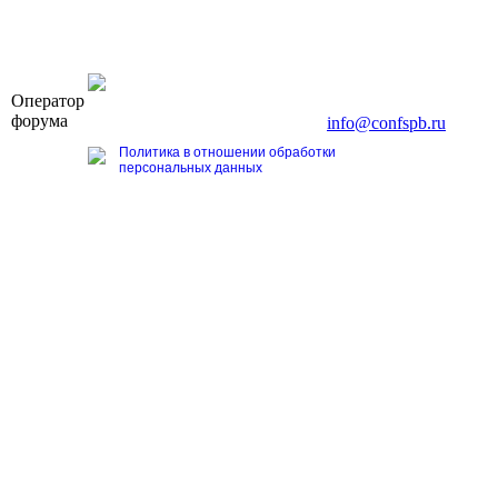
OOO «Бизнес-Элит»
Оператор
196191, г. Санкт-Петербург, Ленинский пр., д. 168
форума
Тел. +7 (812) 327-93-70, E-mail:
info@confspb.ru
Политика в отношении обработки
персональных данных