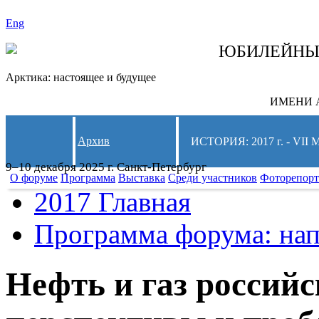
Eng
СЛЕДИТЕ ЗА 
ЮБИЛЕЙН
Арктика: настоящее и будущее
ИМЕНИ А
Архив
ИСТОРИЯ: 2017 г. - 
9–10 декабря 2025 г. Санкт-Петербург
О форуме
Программа
Выставка
Среди участников
Фоторепор
2017 Главная
Программа форума: нап
Нефть и газ россий