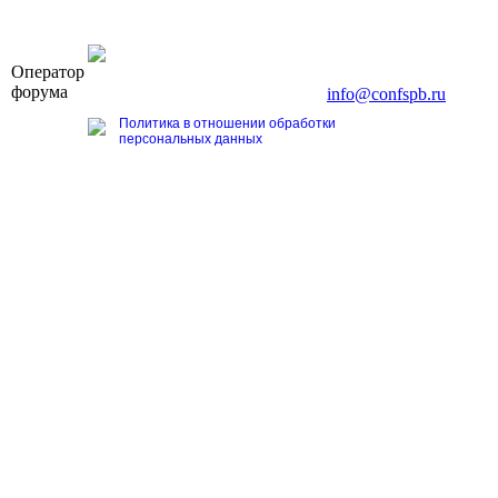
OOO «Бизнес-Элит»
Оператор
196191, г. Санкт-Петербург, Ленинский пр., д. 168
форума
Тел. +7 (812) 327-93-70, E-mail:
info@confspb.ru
Политика в отношении обработки
персональных данных