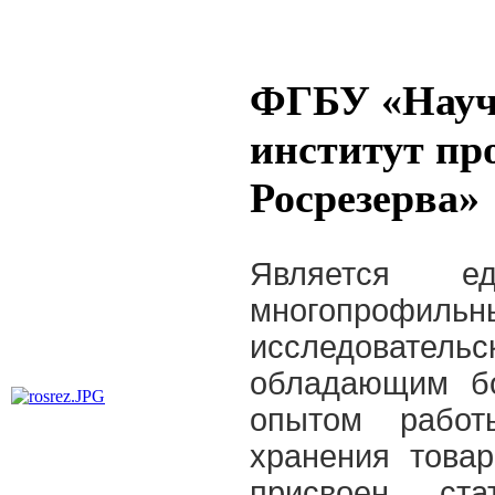
ФГБУ «Науч
институт пр
Росрезерва»
Является е
многопро
исследоват
обладающим бо
опытом работ
хранения товар
присвоен ста