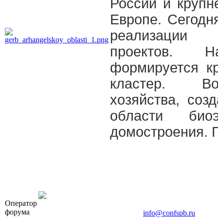
России и крупн
Европе. Сегодн
реализации 
проектов. 
формируется к
кластер. Во
хозяйства, соз
области биоэ
домостроения. Г
OOO «Бизнес-Элит»
Оператор
196191, г. Санкт-Петербург, Ленинский пр., д. 168
форума
Тел. +7 (812) 327-93-70, E-mail:
info@confspb.ru