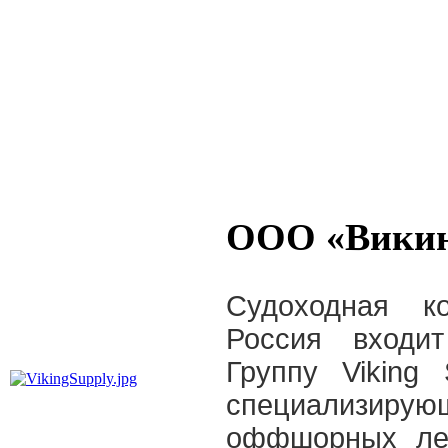
ООО «Викин
Судоходная к
Россия входи
Группу Viking 
специализиру
оффшорных лед