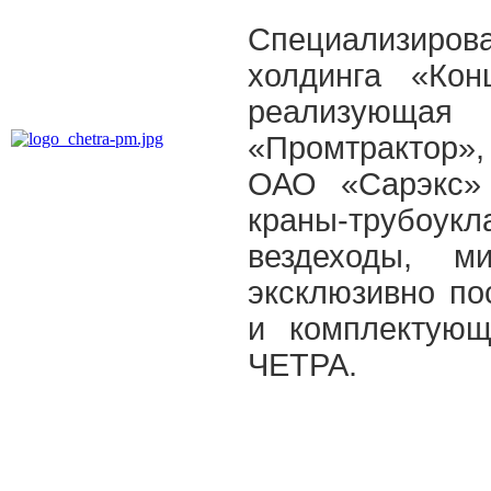
Специализиро
холдинга «Кон
реализую
«Промтрактор»
ОАО «Сарэкс» 
краны-трубо
вездеходы, м
эксклюзивно п
и комплектующ
ЧЕТРА.