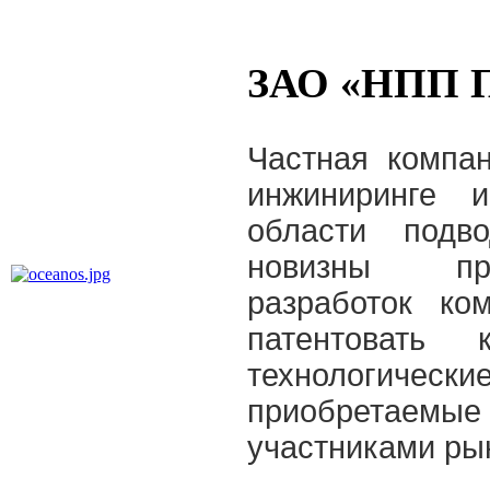
ЗАО «НПП 
Частная компа
инжиниринге 
области подво
новизны пре
разработок ко
патентовать 
технологиче
приобретаемы
участниками ры