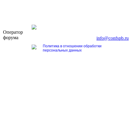
OOO «Бизнес-Элит»
Оператор
196191, г. Санкт-Петербург, Ленинский пр., д. 16
форума
Тел. +7 (812) 327-93-70, E-mail:
info@confspb.ru
Политика в отношении обработки
персональных данных