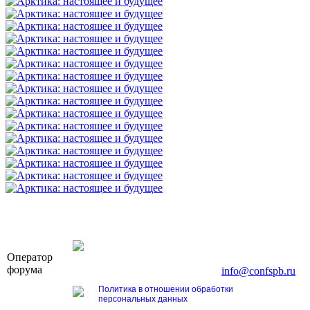
OOO «Бизнес-Элит»
Оператор
196191, г. Санкт-Петербург, Ленинский пр., д. 16
форума
Тел. +7 (812) 327-93-70, E-mail:
info@confspb.ru
Политика в отношении обработки
персональных данных