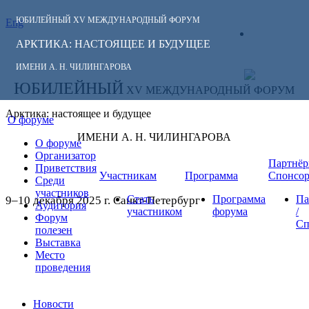
ЮБИЛЕЙНЫЙ
XV МЕЖДУНАРОДНЫЙ ФОРУМ
Eng
СЛЕДИТЕ ЗА
ЛИЧНЫЙ
НОВОСТЯМИ
АРКТИКА: НАСТОЯЩЕЕ И БУДУЩЕЕ
КАБИНЕТ
ФОРУМА:
ИМЕНИ А. Н. ЧИЛИНГАРОВА
ЮБИЛЕЙНЫЙ
XV МЕЖДУНАРОДНЫЙ ФОРУМ
Арктика: настоящее и будущее
О форуме
ИМЕНИ А. Н. ЧИЛИНГАРОВА
О форуме
Организатор
Партнёр
Приветствия
Участникам
Программа
Спонсо
Среди
участников
Стать
Программа
Па
9–10 декабря 2025 г. Санкт-Петербург
Аудитория
участником
форума
/
Форум
Сп
полезен
Выставка
Место
проведения
Новости