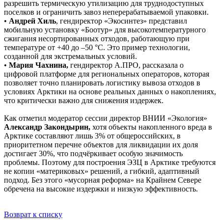
разрешить термическую утилизацию для труднодоступных
поселков и ограничить завоз неперерабатываемой упаковки.
•
Андрей Хиль
, гендиректор «Экосинтез» представил
мобильную установку «Боотур» для высокотемпературного
сжигания несортированных отходов, работающую при
температуре от +40 до –50 °С. Это пример технологии,
созданной для экстремальных условий.
•
Мария Чахнина,
гендиректор А.ПРО, рассказала о
цифровой платформе для региональных операторов, которая
позволяет точно планировать логистику вывоза отходов в
условиях Арктики на основе реальных данных о накоплениях,
что критически важно для снижения издержек.
Как отметил модератор сессии директор ВНИИ «Экология»
Александр Закондырин,
хотя объекты накопленного вреда в
Арктике составляют лишь 3% от общероссийских, в
приоритетном перечне объектов для ликвидации их доля
достигает 30%, что подчёркивает особую значимость
проблемы. Поэтому для построения ЭЗЦ в Арктике требуются
не копии «материковых» решений, а гибкий, адаптивный
подход. Без этого «мусорная реформа» на Крайнем Севере
обречена на высокие издержки и низкую эффективность.
Возврат к списку