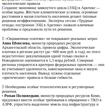
Создание экономики замкнутого цикла (ЭЗЦ) в Арктике —
особая задача. Жёсткие климатические условия, огромные
расстояния и малая плотность населения делают типовые
решения неэффективными. Эксперты сессии «Трудные
отходы: построение ЭЗЦ в Арктике» назвали ключевые
проблемы и предложили пути их решения.
 «Окрашенные платежи» не покрывают реальных затрат.
Анна Шевелева,
министр природных ресурсов
Архангельской области, привела цифры. Экологические
платежи в регионе растут (до ~600 млн руб. в год), но этого
недостаточно: рекультивация одной только свалки в
Новодвинске оценивается в 1,3 млрд рублей. Северные
регионы упираются в критерии федеральных проектов — они
не учитывают удаленность, навигационные окна и малую
плотность населения. Вывод: нужны отдельные
«арктические» правила и больше гибкости.
 Необходимы особые технологические и регуляторные
решения.
•
Роман Полшведкин
, министр природных ресурсов Коми,
предложил ввести особые требования к обращению с ТКО в
АЗРФ, упростить выделение земель под инфраструктуру и