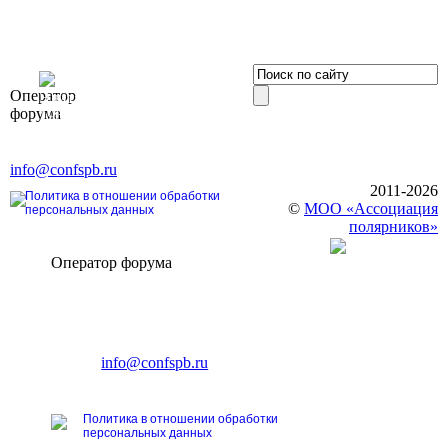
OOO «Бизнес-
Оператор
Элит»
форума
196191, г. Санкт-Петербург,
Ленинский пр., д. 168
Тел. +7 (812) 327-93-70, E-mail:
info@confspb.ru
2011-2026
Политика в отношении обработки
©
МОО «Ассоциация
персональных данных
полярников»
Оператор форума
CONFERENCE POINT
196191, Санкт-Петербург,
Ленинский пр., 168
тел.: +7 (812) 327-93-70
E-mail:
info@confspb.ru
Политика в отношении обработки
персональных данных