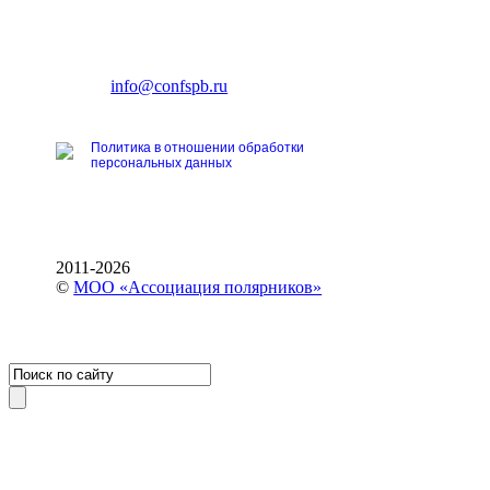
CONFERENCE POINT
196191, Санкт-Петербург,
Ленинский пр., 168
тел.: +7 (812) 327-93-70
E-mail:
info@confspb.ru
Политика в отношении обработки
персональных данных
2011-2026
©
МОО «Ассоциация полярников»