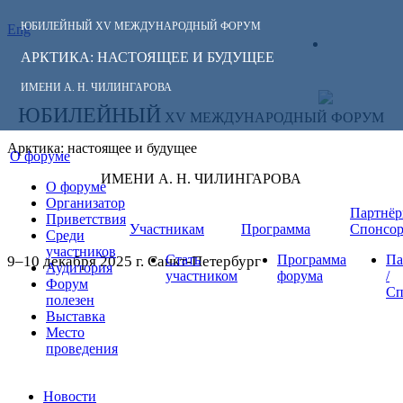
ЮБИЛЕЙНЫЙ
XV МЕЖДУНАРОДНЫЙ ФОРУМ
Eng
СЛЕДИТЕ ЗА
ЛИЧНЫЙ
НОВОСТЯМИ
АРКТИКА: НАСТОЯЩЕЕ И БУДУЩЕЕ
КАБИНЕТ
ФОРУМА:
ИМЕНИ А. Н. ЧИЛИНГАРОВА
ЮБИЛЕЙНЫЙ
XV МЕЖДУНАРОДНЫЙ ФОРУМ
Арктика: настоящее и будущее
О форуме
ИМЕНИ А. Н. ЧИЛИНГАРОВА
О форуме
Организатор
Партнёр
Приветствия
Участникам
Программа
Спонсо
Среди
участников
Стать
Программа
Па
9–10 декабря 2025 г. Санкт-Петербург
Аудитория
участником
форума
/
Форум
Сп
полезен
Выставка
Место
проведения
Новости