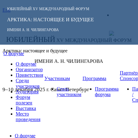
ЮБИЛЕЙНЫЙ
XV МЕЖДУНАРОДНЫЙ ФОРУМ
Eng
СЛЕДИТЕ ЗА
ЛИЧНЫЙ
НОВОСТЯМИ
АРКТИКА: НАСТОЯЩЕЕ И БУДУЩЕЕ
КАБИНЕТ
ФОРУМА:
ИМЕНИ А. Н. ЧИЛИНГАРОВА
ЮБИЛЕЙНЫЙ
XV МЕЖДУНАРОДНЫЙ ФОРУМ
Арктика: настоящее и будущее
О форуме
ИМЕНИ А. Н. ЧИЛИНГАРОВА
О форуме
Организатор
Партнёр
Приветствия
Участникам
Программа
Спонсо
Среди
участников
Стать
Программа
Па
9–10 декабря 2025 г. Санкт-Петербург
Аудитория
участником
форума
/
Форум
Сп
полезен
Выставка
Место
проведения
О форуме