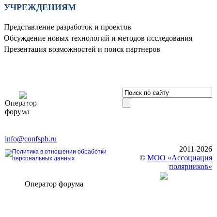
УЧРЕЖДЕНИЯМ
Представление разработок и проектов
Обсуждение новых технологий и методов исследования
Презентация возможностей и поиск партнеров
OOO «Бизнес-
Оператор
Элит»
форума
196191, г. Санкт-Петербург,
Ленинский пр., д. 168
Тел. +7 (812) 327-93-70, E-mail:
info@confspb.ru
2011-2026
Политика в отношении обработки
©
МОО «Ассоциация
персональных данных
полярников»
Оператор форума
CONFERENCE POINT
196191, Санкт-Петербург,
Ленинский пр., 168