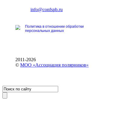
тел.: +7 (812) 327-93-70
E-mail:
info@confspb.ru
Политика в отношении обработки
персональных данных
2011-2026
©
МОО «Ассоциация полярников»