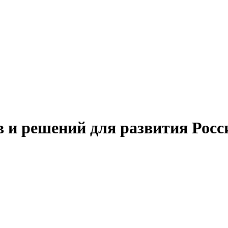
 и решений для развития Рос
циально-экономического
ьной площадке форума