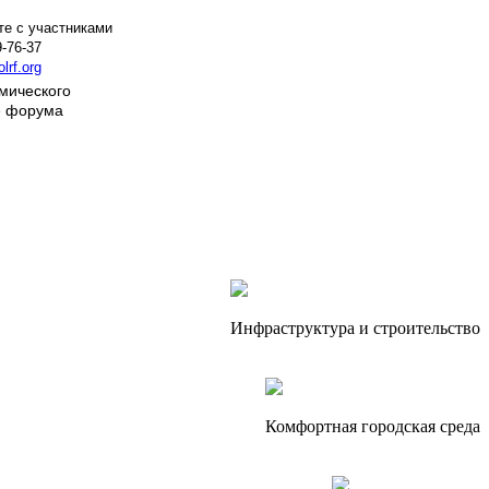
те с участниками
9-76-37
rf.org
мического
е форума
Инфраструктура и строительство
Комфортная городская среда