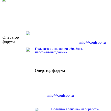
OOO «Бизнес-Элит»
Оператор
196191, г. Санкт-Петербург, Ленинский пр., д. 16
форума
Тел. +7 (812) 327-93-70, E-mail:
info@confspb.ru
Политика в отношении обработки
персональных данных
Оператор форума
CONFERENCE POINT
196191, Санкт-Петербург,
Ленинский пр., 168
тел.: +7 (812) 327-93-70
E-mail:
info@confspb.ru
Политика в отношении обработки