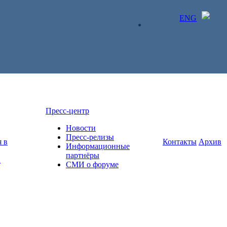
ENG
ЛИЧНЫЙ КАБИНЕТ
Пресс-центр
Новости
Пресс-релизы
 в
Контакты
Архив
Информационные
партнёры
а
СМИ о форуме