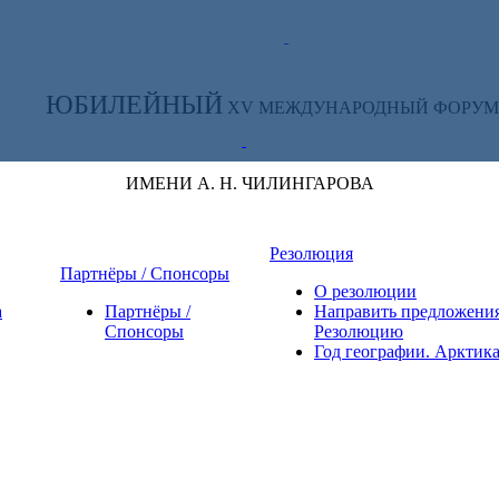
ТЕ ЗА НОВОСТЯМИ ФОРУМА:
ЮБИЛЕЙНЫЙ
XV МЕЖДУНАРОДНЫЙ ФОРУМ
ИМЕНИ А. Н. ЧИЛИНГАРОВА
Резолюция
Партнёры / Спонсоры
О резолюции
а
Партнёры /
Направить предложения
Спонсоры
Резолюцию
Год географии. Арктик