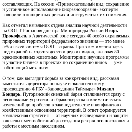
составляющих. На сессии «Привлекательный вид: сохранение
и устойчивое использование биоразнообразия» эксперты
говорили о конкретных рисках и инструментах их снижения.
Как отметил начальник отдела анализа научной деятельности
на ООПТ Росзаповедцентра Минприроды России
Игорь
Прокофьев,
в Арктической зоне сегодня 40 особо охраняемых
природных территорий федерального значения — это менее
5% от всей системы ООПТ страны. При этом именно здесь
под охраной находятся десятки редких видов, включая 80
краснокнижных животных. Мониторинг, научные программы
и участие бизнеса в проектах по сохранению видов — уже
работающий механизм.
О том, как выглядит борьба за конкретный вид, рассказал
заместитель директора по науке и экологическому
просвещению ФГБУ «Заповедники Таймыра»
Михаил
Бондарь.
Путоранский снежный баран сталкивается сразу с
несколькими угрозами: от браконьерства и климатических
изменений до пробелов в законодательстве и конфликтов с
хозяйственным освоением территорий. В ответ формируется
комплексная стратегия — от научных исследований и защиты
ключевых местообитаний до создания резервного поголовья и
работы с местным населением.