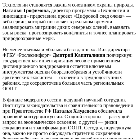
Технологии становятся важным союзником охраны природы.
Наталья Трофимова,
директор программы «Технологии и
инновации» представила проект «Цифровой след оленя» —
веб-сервис, который позволяет в реальном времени
анализировать миграции диких северных оленей, выявлять
зоны риска, прогнозировать конфликты и точнее планировать
природоохранные меры.
Не менее значима и «большая база данных». И.о. директора
ФГБУ «Рослесинфорг»
Дмитрий Капиталинин
подчеркнул:
государственная инвентаризация лесов с применением
дистанционного зондирования остается ключевым
инструментом оценки биоразнообразия и устойчивости
арктических экосистем — особенно в труднодоступных
районах, где сосредоточена большая часть региональных
ООПТ.
В финале модератор сессии, ведущий научный сотрудник
Института законодательства и сравнительного правоведения
при Правительстве РФ
Наталья Хлуденева
обозначила
правовой контур дискуссии. С одной стороны — растущий
запрос на экономическое освоение, с другой — риски
сокращения и трансформации ООПТ. Сегодня, подчеркнула
она, важно не просто обсуждать стратегию сохранения
биоразнообразия, а участвовать в ее доработке и наполнении