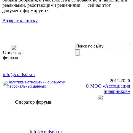
реальными, работающими решениями — сейчас этот
документ формируется.
Возврат к списку
OOO «Бизнес-
Оператор
Элит»
форума
196191, г. Санкт-Петербург,
Ленинский пр., д. 168
Тел. +7 (812) 327-93-70, E-mail:
info@confspb.ru
2011-2026
Политика в отношении обработки
©
МОО «Ассоциация
персональных данных
полярников»
Оператор форума
CONFERENCE POINT
196191, Санкт-Петербург,
Ленинский пр., 168
тел.: +7 (812) 327-93-70
E-mail:
info@confspb.ru