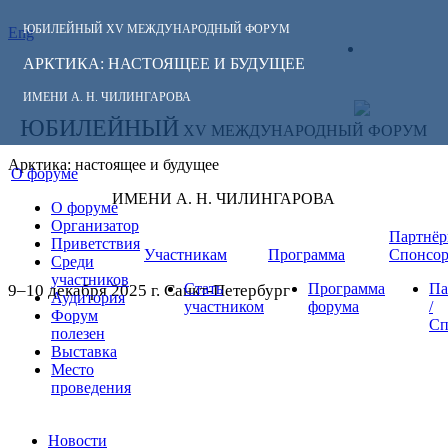
ЮБИЛЕЙНЫЙ
XV МЕЖДУНАРОДНЫЙ ФОРУМ
Eng
СЛЕДИТЕ ЗА
ЛИЧНЫЙ
НОВОСТЯМИ
АРКТИКА: НАСТОЯЩЕЕ И БУДУЩЕЕ
КАБИНЕТ
ФОРУМА:
ИМЕНИ А. Н. ЧИЛИНГАРОВА
ЮБИЛЕЙНЫЙ
XV МЕЖДУНАРОДНЫЙ ФОРУМ
Арктика: настоящее и будущее
О форуме
ИМЕНИ А. Н. ЧИЛИНГАРОВА
О форуме
Организатор
Партнёр
Приветствия
Участникам
Программа
Спонсо
Среди
участников
Стать
Программа
Па
9–10 декабря 2025 г. Санкт-Петербург
Аудитория
участником
форума
/
Форум
Сп
полезен
Выставка
Место
проведения
Новости