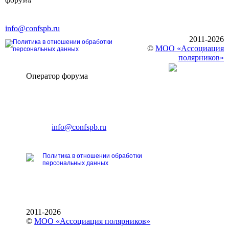
196191, г. Санкт-Петербург,
Ленинский пр., д. 168
Тел. +7 (812) 327-93-70, E-mail:
info@confspb.ru
2011-2026
Политика в отношении обработки
©
МОО «Ассоциация
персональных данных
полярников»
Оператор форума
CONFERENCE POINT
196191, Санкт-Петербург,
Ленинский пр., 168
тел.: +7 (812) 327-93-70
E-mail:
info@confspb.ru
Политика в отношении обработки
персональных данных
2011-2026
©
МОО «Ассоциация полярников»