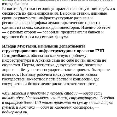
Развитие Арктики сегодня упирается не в отсутствие идей, а в
сложность их финансирования. Высокие ставки, длинные
сроки окупаемости, инфраструктурные разрывы и
региональная специфика делают арктические проекты
одними из самых сложных для инвесторов. Именно об этом
— с разных сторон — говорили представители банков и
крупного бизнеса на сессиях форума.
Ильдар Муртазин, начальник департамента
структурирования инфраструктурных проектов ГЧП
Газпромбанка
, обозначил ключевую проблему:
инфраструктура в Арктике сама по себе почти никогда не
окупается. Порты, логистика, дноуглубление, железные
дороги — без участия государства такие проекты быстро не
взлетают. Поэтому рабочим инструментом он назвал
государственно-частное партнёрство и концессии, где
государство и бизнес делят риски и ответственность.
«Мы заходим в проекты с нулевой стадии — когда есть
только идея. Упаковываем, считаем, структурируем. Сегодня
в портфеле более 150 таких проектов на сумму свыше 5 трлн
рублей, и Арктика — один из ключевых кластеров», —
подчеркнул он.