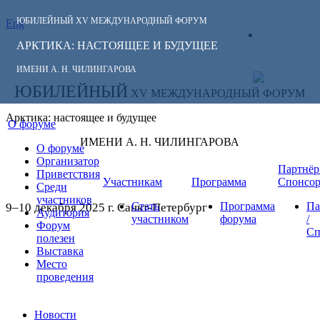
ЮБИЛЕЙНЫЙ
XV МЕЖДУНАРОДНЫЙ ФОРУМ
Eng
СЛЕДИТЕ ЗА
ЛИЧНЫЙ
НОВОСТЯМИ
АРКТИКА: НАСТОЯЩЕЕ И БУДУЩЕЕ
КАБИНЕТ
ФОРУМА:
ИМЕНИ А. Н. ЧИЛИНГАРОВА
ЮБИЛЕЙНЫЙ
XV МЕЖДУНАРОДНЫЙ ФОРУМ
Арктика: настоящее и будущее
О форуме
ИМЕНИ А. Н. ЧИЛИНГАРОВА
О форуме
Организатор
Партнёр
Приветствия
Участникам
Программа
Спонсо
Среди
участников
Стать
Программа
Па
9–10 декабря 2025 г. Санкт-Петербург
Аудитория
участником
форума
/
Форум
Сп
полезен
Выставка
Место
проведения
Новости