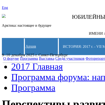
Eng
СЛЕДИТЕ ЗА 
ЮБИЛЕЙН
Арктика: настоящее и будущее
ИМЕНИ А
Архив
ИСТОРИЯ: 2017 г. - 
9–10 декабря 2025 г. Санкт-Петербург
О форуме
Программа
Выставка
Среди участников
Фоторепор
2017 Главная
Программа форума: нап
Программа
Перспективы разви