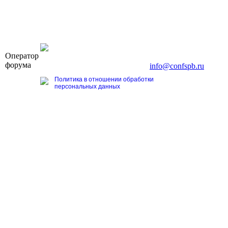
OOO «Бизнес-Элит»
Оператор
196191, г. Санкт-Петербург, Ленинский пр., д. 168
форума
Тел. +7 (812) 327-93-70, E-mail:
info@confspb.ru
Политика в отношении обработки
персональных данных