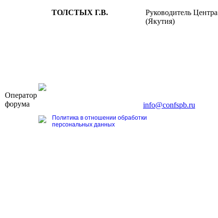
ТОЛСТЫХ Г.В.
Руководитель Центра
(Якутия)
OOO «Бизнес-Элит»
Оператор
196191, г. Санкт-Петербург, Ленинский пр., д. 168
форума
Тел. +7 (812) 327-93-70, E-mail:
info@confspb.ru
Политика в отношении обработки
персональных данных