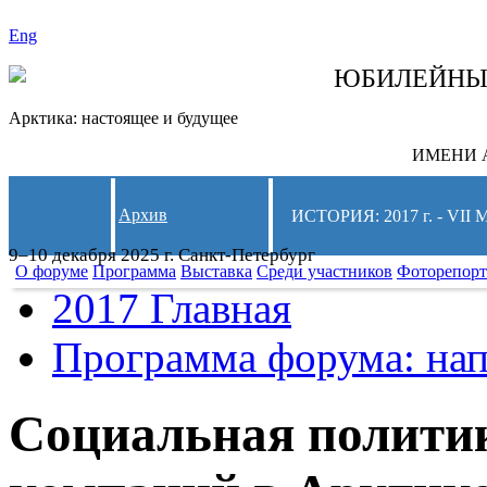
Eng
СЛЕДИТЕ ЗА 
ЮБИЛЕЙН
Арктика: настоящее и будущее
ИМЕНИ А
Архив
ИСТОРИЯ: 2017 г. - 
9–10 декабря 2025 г. Санкт-Петербург
О форуме
Программа
Выставка
Среди участников
Фоторепор
2017 Главная
Программа форума: нап
Социальная политик