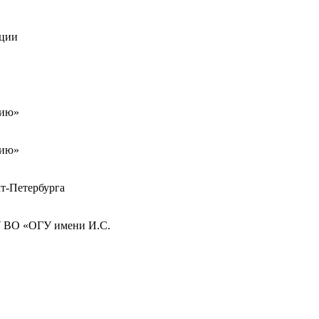
ации
тию»
тию»
т-Петербурга
У ВО «ОГУ имени И.С.