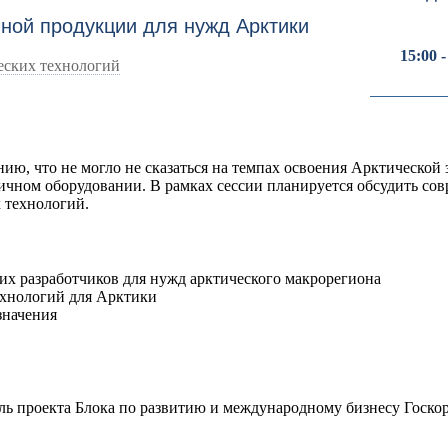
ной продукции для нужд Арктики
15:00 -
еских технологий
ию, что не могло не сказаться на темпах освоения Арктическо
чном оборудовании. В рамках сессии планируется обсудить сов
 технологий.
х разработчиков для нужд арктического макрорегиона
хнологий для Арктики
значения
ль проекта Блока по развитию и международному бизнесу Госко