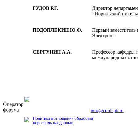
ГУДОВ Р.Г.
Директор департаме
«Норильский никель
ПОДОПЛЕКИН Ю.Ф.
Первый заместитель 
Электрон»
СЕРГУНИН А.А.
Профессор кафедры т
международных отн
OOO «Бизнес-Элит»
Оператор
196191, г. Санкт-Петербург, Ленинский пр., д. 168
форума
Тел. +7 (812) 327-93-70, E-mail:
info@confspb.ru
Политика в отношении обработки
персональных данных