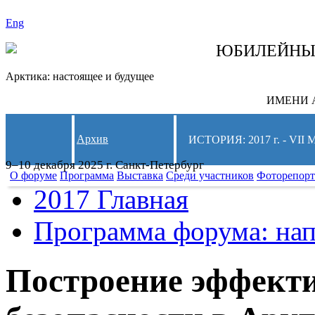
Eng
СЛЕДИТЕ ЗА 
ЮБИЛЕЙН
Арктика: настоящее и будущее
ИМЕНИ А
Архив
ИСТОРИЯ: 2017 г. - 
9–10 декабря 2025 г. Санкт-Петербург
О форуме
Программа
Выставка
Среди участников
Фоторепор
2017 Главная
Программа форума: нап
Построение эффект