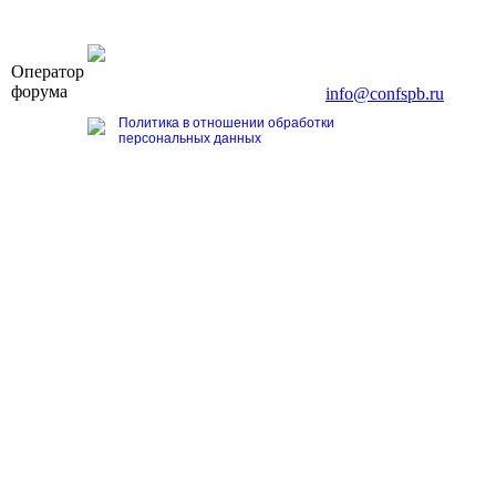
OOO «Бизнес-Элит»
Оператор
196191, г. Санкт-Петербург, Ленинский пр., д. 168
форума
Тел. +7 (812) 327-93-70, E-mail:
info@confspb.ru
Политика в отношении обработки
персональных данных