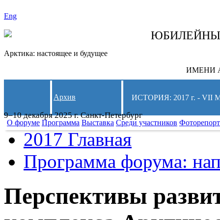
Eng
СЛЕДИТЕ ЗА 
ЮБИЛЕЙН
Арктика: настоящее и будущее
ИМЕНИ А
Архив
ИСТОРИЯ: 2017 г. - 
9–10 декабря 2025 г. Санкт-Петербург
О форуме
Программа
Выставка
Среди участников
Фоторепор
2017 Главная
Программа форума: нап
Перспективы разви