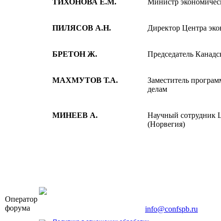
ТИХОНОВА Е.М.
Министр экономическ
ПИЛЯСОВ А.Н.
Директор Центра эк
БРЕТОН Ж.
Председатель Канадс
МАХМУТОВ Т.А.
Заместитель програм
делам
МИНЕЕВ А.
Научный сотрудник Ц
(Норвегия)
OOO «Бизнес-Элит»
Оператор
196191, г. Санкт-Петербург, Ленинский пр., д. 168
форума
Тел. +7 (812) 327-93-70, E-mail:
info@confspb.ru