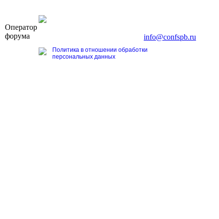
OOO «Бизнес-Элит»
Оператор
196191, г. Санкт-Петербург, Ленинский пр., д. 168
форума
Тел. +7 (812) 327-93-70, E-mail:
info@confspb.ru
Политика в отношении обработки
персональных данных