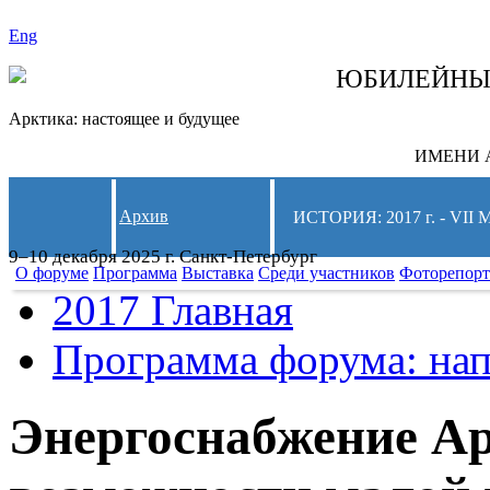
Eng
СЛЕДИТЕ ЗА 
ЮБИЛЕЙН
Арктика: настоящее и будущее
ИМЕНИ А
Архив
ИСТОРИЯ: 2017 г. - 
9–10 декабря 2025 г. Санкт-Петербург
О форуме
Программа
Выставка
Среди участников
Фоторепор
2017 Главная
Программа форума: нап
Энергоснабжение А