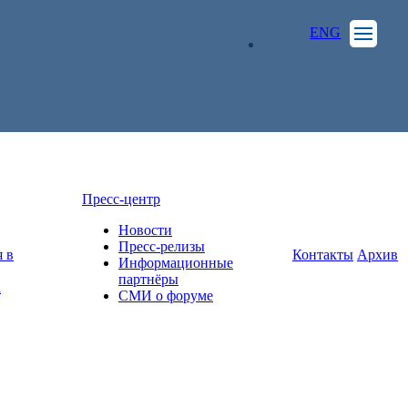
ENG
ЛИЧНЫЙ КАБИНЕТ
Пресс-центр
Новости
Пресс-релизы
 в
Контакты
Архив
Информационные
партнёры
а
СМИ о форуме