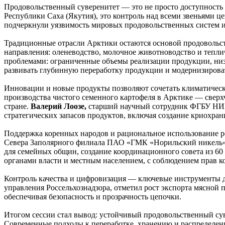
Продовольственный суверенитет — это не просто доступность
Республики Саха (Якутия), это контроль над всеми звеньями ц
подчеркнули уязвимость мировых продовольственных систем и
Традиционные отрасли Арктики остаются основой продовольс
направления: оленеводство, молочное животноводство и тепли
проблемами: ограниченные объемы реализации продукции, низк
развивать глубинную переработку продукции и модернизирова
Инновации и новые продукты позволяют сочетать климатическ
производства чистого семенного картофеля в Арктике — сверх
стране.
Валерий Лоозе,
старший научный сотрудник ФГБУ НИИ 
стратегических запасов продуктов, включая создание криохран
Поддержка коренных народов и рациональное использование р
Севера Заполярного филиала ПАО «ГМК «Норильский никель
для семейных общин, создание координационного совета из 60
органами власти и местным населением, с соблюдением прав к
Контроль качества и цифровизация — ключевые инструменты д
управления Россельхознадзора, отметил рост экспорта мясной
обеспечивая безопасность и прозрачность цепочки.
Итогом сессии стал вывод: устойчивый продовольственный сув
Современные подходы к переработке, хранению и распределен