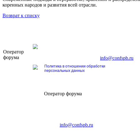
коренных народов и развития всей отрасли.
Возврат к списку
OOO «Бизнес-Элит»
Оператор
196191, г. Санкт-Петербург, Ленинский пр., д. 16
форума
Тел. +7 (812) 327-93-70, E-mail:
info@confspb.ru
Политика в отношении обработки
персональных данных
Оператор форума
CONFERENCE POINT
196191, Санкт-Петербург,
Ленинский пр., 168
тел.: +7 (812) 327-93-70
E-mail:
info@confspb.ru