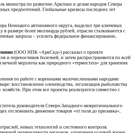
тель министра по развитию Арктики и делам народов Севера
турных предпочтений. Глобальные кризисы последних лет
тора Ненецкого автономного округа, выделил три ключевых
 в размере более миллиарда рублей, отрасли сталкиваются с
лючевые запросы – усилить федеральное финансирование,
алинин
(ООО НПК «АркСид») рассказал о проекте
в и переносчиков болезней, и затем распространяются по всей
 вечной мерзлоты как природного «термостата» для хранения
авления по работе с коренными малочисленными народами
мыре: восстановление оленеводства, легализация рыболовства
 хозяйств. При этом все проекты реализуются совместно с
еститель руководителя Северо-Западного межрегионального
их отслеживать движение товаров «от поля до прилавка»,
отраслей, новых технологий и системного контроля.
твенной независимости регионов, улучшения условий жизни