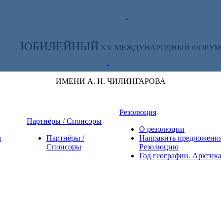
ТЕ ЗА НОВОСТЯМИ ФОРУМА:
ЮБИЛЕЙНЫЙ
XV МЕЖДУНАРОДНЫЙ ФОРУМ
ИМЕНИ А. Н. ЧИЛИНГАРОВА
Резолюция
Партнёры / Спонсоры
О резолюции
а
Партнёры /
Направить предложения
Спонсоры
Резолюцию
Год географии. Арктик