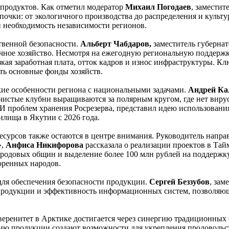
 продуктов. Как отметил модератор
Михаил Погодаев
, замести
епочки: от экологичного производства до распределения и куль
 необходимость независимости регионов.
твенной безопасности.
Альберт Чабдаров,
заместитель губерна
чное хозяйство. Несмотря на ежегодную региональную поддержку
ая заработная плата, отток кадров и износ инфраструктуры. К
ть основные фонды хозяйств.
ие особенности региона с национальными задачами.
Андрей К
чистые клубни выращиваются за полярным кругом, где нет вирусо
проблем хранения Росрезерва, представил идею использования
илища в Якутии с 2026 года.
есурсов также остаются в центре внимания. Руководитель напр
»,
Анфиса Никифорова
рассказала о реализации проектов в Тай
 родовых общин и выделение более 100 млн рублей на поддержку
оренных народов.
ля обеспечения безопасности продукции.
Сергей Беззубов
, зам
 продукции и эффективность информационных систем, позволяющ
еренитет в Арктике достигается через синергию традиционных 
ию продукции создают возможности для укрепления продовольс