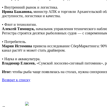
• Внутренний рынок и логистика.
Ирина Бажанова,
министр АПК и торговли Архангельской обл
доступности, логистики и качества.
• Флот и технологии.
Алексей Тимощук,
начальник управления технического набл
Регистра строятся десятки рыболовных судов — с современным
• Потребитель.
Мария Истомина
привела исследование СберМаркетинга: 90% 
канал растёт и может стать драйвером.
• Наука и аквакультура.
Владимир Елисеев,
«Сумской лососево-сиговый питомник», ра
Итог:
чтобы рыба чаще появлялась на столах, нужна синхрониз
Возврат к списку
OOO «Бизнес-Элит»