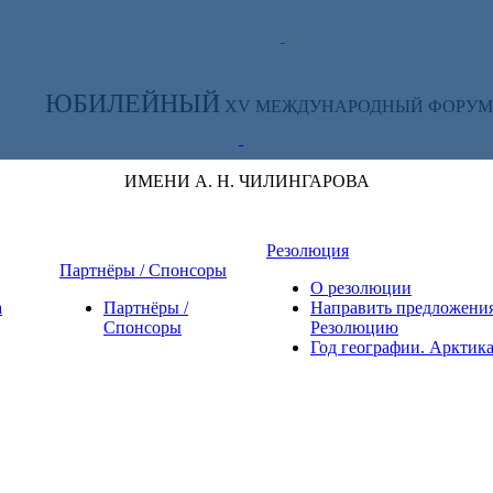
ТЕ ЗА НОВОСТЯМИ ФОРУМА:
ЮБИЛЕЙНЫЙ
XV МЕЖДУНАРОДНЫЙ ФОРУМ
ИМЕНИ А. Н. ЧИЛИНГАРОВА
Резолюция
Партнёры / Спонсоры
О резолюции
а
Партнёры /
Направить предложения
Спонсоры
Резолюцию
Год географии. Арктик