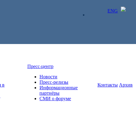
ENG
ЛИЧНЫЙ КАБИНЕТ
Пресс-центр
Новости
Пресс-релизы
 в
Контакты
Архив
Информационные
партнёры
а
СМИ о форуме