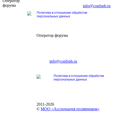
Оператор
196191, г. Санкт-Петербург, Ленинский пр., д. 16
форума
Тел. +7 (812) 327-93-70, E-mail:
info@confspb.ru
Политика в отношении обработки
персональных данных
Оператор форума
CONFERENCE POINT
196191, Санкт-Петербург,
Ленинский пр., 168
тел.: +7 (812) 327-93-70
E-mail:
info@confspb.ru
Политика в отношении обработки
персональных данных
2011-2026
©
МОО «Ассоциация полярников»