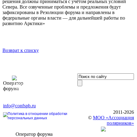
решения должны приниматься с учётом реальных условий
Севера. Все озвученные проблемы и предложения будут
зафиксированы в Резолюции форума и направлены в
федеральные органы власти — для дальнейшей работы по
развитию Арктики»
Возврат к списку
OOO «Бизнес-
Оператор
Элит»
форума
196191, г. Санкт-Петербург,
Ленинский пр., д. 168
Тел. +7 (812) 327-93-70, E-mail:
info@confspb.ru
2011-2026
Политика в отношении обработки
©
МОО «Ассоциация
персональных данных
полярников»
Оператор форума