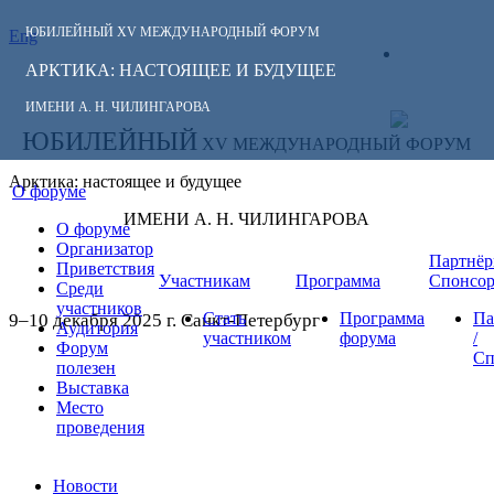
ЮБИЛЕЙНЫЙ
XV МЕЖДУНАРОДНЫЙ ФОРУМ
Eng
СЛЕДИТЕ ЗА
ЛИЧНЫЙ
НОВОСТЯМИ
АРКТИКА: НАСТОЯЩЕЕ И БУДУЩЕЕ
КАБИНЕТ
ФОРУМА:
ИМЕНИ А. Н. ЧИЛИНГАРОВА
ЮБИЛЕЙНЫЙ
XV МЕЖДУНАРОДНЫЙ ФОРУМ
Арктика: настоящее и будущее
О форуме
ИМЕНИ А. Н. ЧИЛИНГАРОВА
О форуме
Организатор
Партнёр
Приветствия
Участникам
Программа
Спонсо
Среди
участников
Стать
Программа
Па
9–10 декабря 2025 г. Санкт-Петербург
Аудитория
участником
форума
/
Форум
Сп
полезен
Выставка
Место
проведения
Новости