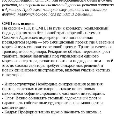
государственной политики, мы вырабатываем очень нужные
решения, мы перешли на системный уровень решения вопросов
в Арктике. Проблемы, которые озвучиваются на площадке
форума, являются основой для принятия решений».
СМП как основа
На сессии «ТТК и СМП. На пути к коридору: комплексный
подход к развитию бесшовной транспортной системы»
Сахамин Афанасьев подчеркнул, что поставленная
президентом задача — это амбициозный проект, где Северный
морской путь становится основой проекта Трансарктического
транспортного коридора. Рекордные объёмы перевозок, рост
транзита, первая навигация под управлением единого
морского оператора, развитие портов и подходов к ним — всё
это, по словам сенатора, требует синхронных решений и
новых финансовых инструментов, включая участие частных
инвесторов:
- Инфраструктура: Необходима синхронизация развития
портов, железных и автодорог, а также поиск новых
механизмов софинансирования с частными инвесторами.
- Флот: Важно обновлять атомный ледокольный флот и
наращивать собственные судостроительные мощности и
компетенции.
- Кадры: Профориентацию нужно начинать со школы, а