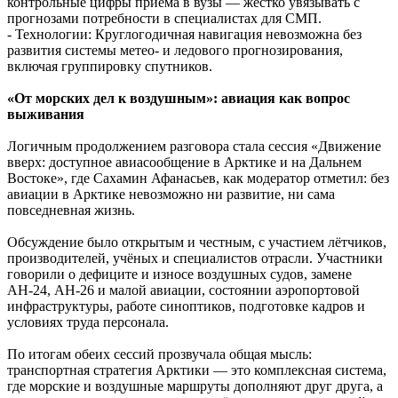
контрольные цифры приема в вузы — жестко увязывать с
прогнозами потребности в специалистах для СМП.
- Технологии: Круглогодичная навигация невозможна без
развития системы метео- и ледового прогнозирования,
включая группировку спутников.
«От морских дел к воздушным»: авиация как вопрос
выживания
Логичным продолжением разговора стала сессия «Движение
вверх: доступное авиасообщение в Арктике и на Дальнем
Востоке», где Сахамин Афанасьев, как модератор отметил: без
авиации в Арктике невозможно ни развитие, ни сама
повседневная жизнь.
Обсуждение было открытым и честным, с участием лётчиков,
производителей, учёных и специалистов отрасли. Участники
говорили о дефиците и износе воздушных судов, замене
АН-24, АН-26 и малой авиации, состоянии аэропортовой
инфраструктуры, работе синоптиков, подготовке кадров и
условиях труда персонала.
По итогам обеих сессий прозвучала общая мысль:
транспортная стратегия Арктики — это комплексная система,
где морские и воздушные маршруты дополняют друг друга, а