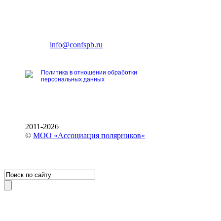
CONFERENCE POINT
196191, Санкт-Петербург,
Ленинский пр., 168
тел.: +7 (812) 327-93-70
E-mail:
info@confspb.ru
Политика в отношении обработки
персональных данных
2011-2026
©
МОО «Ассоциация полярников»