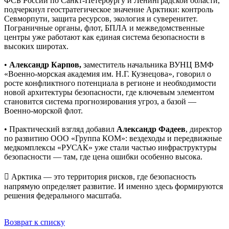
ФСБ России по Санкт-Петербургу и Ленинградской области,
подчеркнул геостратегическое значение Арктики: контроль
Севморпути, защита ресурсов, экология и суверенитет.
Пограничные органы, флот, БПЛА и межведомственные
центры уже работают как единая система безопасности в
высоких широтах.
•
Александр Карпов,
заместитель начальника ВУНЦ ВМФ
«Военно-морская академия им. Н.Г. Кузнецова», говорил о
росте конфликтного потенциала в регионе и необходимости
новой архитектуры безопасности, где ключевым элементом
становится система прогнозирования угроз, а базой —
Военно-морской флот.
• Практический взгляд добавил
Александр Фадеев
, директор
по развитию ООО «Группа КОМ»: вездеходы и передвижные
медкомплексы «РУСАК» уже стали частью инфраструктуры
безопасности — там, где цена ошибки особенно высока.
 Арктика — это территория рисков, где безопасность
напрямую определяет развитие. И именно здесь формируются
решения федерального масштаба.
Возврат к списку