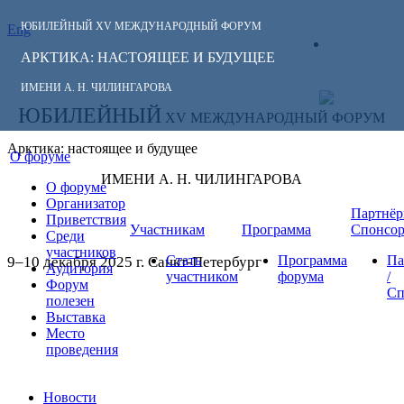
ЮБИЛЕЙНЫЙ
XV МЕЖДУНАРОДНЫЙ ФОРУМ
Eng
СЛЕДИТЕ ЗА
ЛИЧНЫЙ
НОВОСТЯМИ
АРКТИКА: НАСТОЯЩЕЕ И БУДУЩЕЕ
КАБИНЕТ
ФОРУМА:
ИМЕНИ А. Н. ЧИЛИНГАРОВА
ЮБИЛЕЙНЫЙ
XV МЕЖДУНАРОДНЫЙ ФОРУМ
Арктика: настоящее и будущее
О форуме
ИМЕНИ А. Н. ЧИЛИНГАРОВА
О форуме
Организатор
Партнёр
Приветствия
Участникам
Программа
Спонсо
Среди
участников
Стать
Программа
Па
9–10 декабря 2025 г. Санкт-Петербург
Аудитория
участником
форума
/
Форум
Сп
полезен
Выставка
Место
проведения
Новости