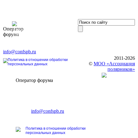
OOO «Бизнес-
Оператор
Элит»
форума
196191, г. Санкт-Петербург,
Ленинский пр., д. 168
Тел. +7 (812) 327-93-70, E-mail:
info@confspb.ru
2011-2026
Политика в отношении обработки
©
МОО «Ассоциация
персональных данных
полярников»
Оператор форума
CONFERENCE POINT
196191, Санкт-Петербург,
Ленинский пр., 168
тел.: +7 (812) 327-93-70
E-mail:
info@confspb.ru
Политика в отношении обработки
персональных данных