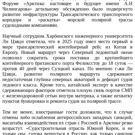
Форуме «Арктика: настоящее и будущее имени А.Н
Чилингарова» детальному обсуждению было подвергнуто
развитие инфраструктуры Трансарктического транспортного
коридора и «раскатка» морской полярной трассы
судоходными компаниями.
Научный сотрудник Харбинского инженерного университета
Ли Цзяци отметила, что в 2025 году имел место первый в
мире трансарктический контейнерный рейс из Китая в
Европу. Новый маршрут через Северный ледовитый океан
позволил сократить сроки поставки до крупнейшего
контейнерного британского порта Феликсстоу до 18 суток —
против 40 дней через Суэцкий канал. По мнению г-жи Ли
Цзяци, развитие полярного маршрута сдерживают
недостаточная глубина северных акваторий и дефицит судов
ледового класса. Кроме того, китайский эксперт в качестве
сдерживающих факторов отметила плохую связь портов СМП
с железнодорожной сетью внутри материка, а также нехватку
пунктов бункеровки и ремонта судов на полярной трассе.
Тем не менее, иностранные гости доложили, что в случае
отмены либо ослабления антироссийских западных санкций,
масштабы взаимодействия их стран с Россией в Арктике резко
возрастут. «Судостроительная отрасль Южной Кореи, и не
только она, готова вернуться в Россию, как только санкции