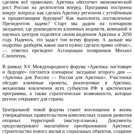
сделаем всё правильно, Арктика обеспечит экономический
рост России на десятилетия вперед. Программа построена
вокруг вопроса: как сделать Арктику регионом с устойчивым
и процветающим будущим? Как выполнить поставленные
Президентом задачи? Старт мы дадим на пленарном
заседании, где руководители ключевых ведомств, компаний и
научных центров поделятся своим видением Арктики в 2050
году. Надеюсь, это задаст тон всему форуму. А дальше мы
подробно разберём, какие шаги нужно сделать прямо сейчас»,
— отметил президент Ассоциации полярников Михаил
Слипенчук.
В рамках XV Международного форума «Арктика: настоящее
и будущее» состоится пленарное заседание второго дня —
«Арктика для России — Россия для Арктики». Участники
обсудят ключевые проекты, реализуемые в Арктике,
механизмы вовлечения всех субъектов РФ в арктические
программы, а также стратегические возможности, которые
регион открывает для страны.
Центральной темой форума станет воплощение в жизнь
утверждённых правительством комплексных планов развития
опорных территорий (мастер‑планов). Документы
предусматривают масштабное преобразование Арктики:
строительство нового жилья и социальных объектов, создание