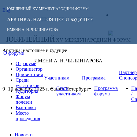
ЮБИЛЕЙНЫЙ
XV МЕЖДУНАРОДНЫЙ ФОРУМ
Eng
СЛЕДИТЕ ЗА
ЛИЧНЫЙ
НОВОСТЯМИ
АРКТИКА: НАСТОЯЩЕЕ И БУДУЩЕЕ
КАБИНЕТ
ФОРУМА:
ИМЕНИ А. Н. ЧИЛИНГАРОВА
ЮБИЛЕЙНЫЙ
XV МЕЖДУНАРОДНЫЙ ФОРУМ
Арктика: настоящее и будущее
О форуме
ИМЕНИ А. Н. ЧИЛИНГАРОВА
О форуме
Организатор
Партнёр
Приветствия
Участникам
Программа
Спонсо
Среди
участников
Стать
Программа
Па
9–10 декабря 2025 г. Санкт-Петербург
Аудитория
участником
форума
/
Форум
Сп
полезен
Выставка
Место
проведения
Новости