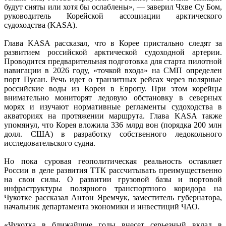
будут сняты или хотя бы ослаблены», — заверил Чхве Су Бом,
руководитель Корейской ассоциации арктического
судоходства (KASA).
Глава KASA рассказал, что в Корее пристально следят за
развитием российской арктической судоходной артерии.
Проводится предварительная подготовка для старта пилотной
навигации в 2026 году, «точкой входа» на СМП определен
порт Пусан. Речь идет о транзитных рейсах через полярные
российские воды из Кореи в Европу. При этом корейцы
внимательно мониторят ледовую обстановку в северных
морях и изучают нормативные регламенты судоходства в
акваториях на протяжении маршрута. Глава KASA также
упомянул, что Корея вложила 336 млрд вон (порядка 200 млн
долл. США) в разработку собственного ледокольного
исследовательского судна.
Но пока суровая геополитическая реальность оставляет
России в деле развития ТТК рассчитывать преимущественно
на свои силы. О развитии грузовой базы и портовой
инфраструктуры полярного транспортного коридора на
Чукотке рассказал Антон Яремчук, заместитель губернатора,
начальник департамента экономики и инвестиций ЧАО.
«Чукотка в ближайшие годы внесет серьезный вклад в