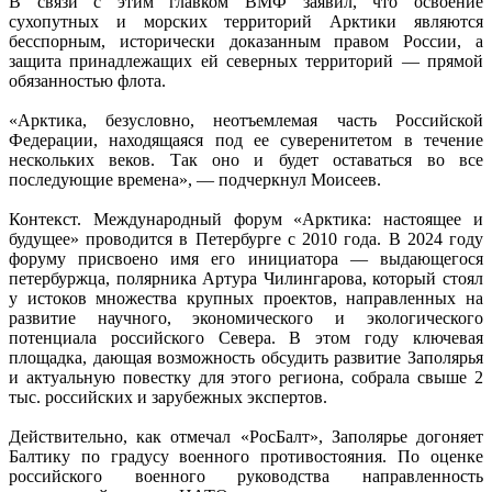
В связи с этим главком ВМФ заявил, что освоение
сухопутных и морских территорий Арктики являются
бесспорным, исторически доказанным правом России, а
защита принадлежащих ей северных территорий — прямой
обязанностью флота.
«Арктика, безусловно, неотъемлемая часть Российской
Федерации, находящаяся под ее суверенитетом в течение
нескольких веков. Так оно и будет оставаться во все
последующие времена», — подчеркнул Моисеев.
Контекст. Международный форум «Арктика: настоящее и
будущее» проводится в Петербурге с 2010 года. В 2024 году
форуму присвоено имя его инициатора — выдающегося
петербуржца, полярника Артура Чилингарова, который стоял
у истоков множества крупных проектов, направленных на
развитие научного, экономического и экологического
потенциала российского Севера. В этом году ключевая
площадка, дающая возможность обсудить развитие Заполярья
и актуальную повестку для этого региона, собрала свыше 2
тыс. российских и зарубежных экспертов.
Действительно, как отмечал «РосБалт», Заполярье догоняет
Балтику по градусу военного противостояния. По оценке
российского военного руководства направленность