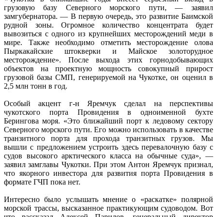
грузовую базу Северного морского пути, — заявил
замгубернатора. — В первую очередь, это развитие Баимской
рудной зоны. Огромное количество концентрата будет
вывозиться с одного из крупнейших месторождений меди в
мире. Также необходимо отметить месторождение олова
Пыркакайские штокверки и Майское золоторудное
месторождение». После выхода этих горнодобывающих
объектов на проектную мощность совокупный прирост
грузовой базы СМП, генерируемой на Чукотке, он оценил в
2,5 млн тонн в год.
Особый акцент г-н Яремчук сделал на перспективы
чукотского порта Провидения в одноименной бухте
Берингова моря. «Это ближайший порт к ледовому сектору
Северного морского пути. Его можно использовать в качестве
транзитного порта для прохода транзитных грузов. Мы
вышли с предложением устроить здесь перевалочную базу с
судов высокого арктического класса на обычные суда», —
заявил замглавы Чукотки. При этом Антон Яремчук признал,
что якорного инвестора для развития порта Провидения в
формате ГЧП пока нет.
Интересно было услышать мнение о «раскатке» полярной
морской трассы, высказанное практикующим судоводом. Вот
что рассказал Алексей Парилов, генеральный директор