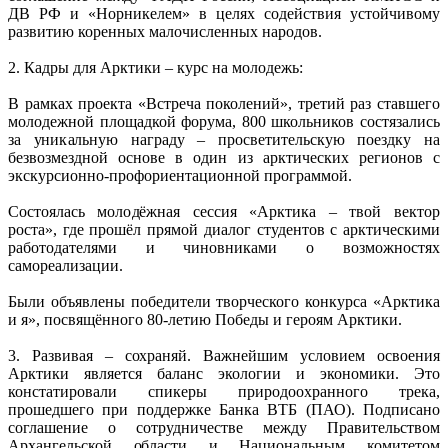
ДВ РФ и «Норникелем» в целях содействия устойчивому
развитию коренных малочисленных народов.
2. Кадры для Арктики – курс на молодежь:
В рамках проекта «Встреча поколений», третий раз ставшего
молодежной площадкой форума, 800 школьников состязались
за уникальную награду – просветительскую поездку на
безвозмездной основе в один из арктических регионов с
экскурсионно-профориентационной программой.
Состоялась молодёжная сессия «Арктика – твой вектор
роста», где прошёл прямой диалог студентов с арктическими
работодателями и чиновниками о возможностях
самореализации.
Были объявлены победители творческого конкурса «Арктика
и я», посвящённого 80-летию Победы и героям Арктики.
3. Развивая – сохраняй. Важнейшим условием освоения
Арктики является баланс экологии и экономики. Это
констатировали спикеры природоохранного трека,
прошедшего при поддержке Банка ВТБ (ПАО). Подписано
соглашение о сотрудничестве между Правительством
Архангельской области и Национальным комитетом