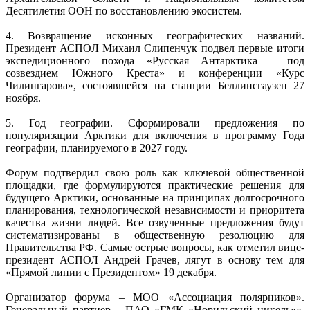
Десятилетия ООН по восстановлению экосистем.
4. Возвращение исконных географических названий.
Президент АСПОЛ Михаил Слипенчук подвел первые итоги
экспедиционного похода «Русская Антарктика – под
созвездием Южного Креста» и конференции «Курс
Чилингарова», состоявшейся на станции Беллинсгаузен 27
ноября.
5. Год географии. Сформировали предложения по
популяризации Арктики для включения в программу Года
географии, планируемого в 2027 году.
Форум подтвердил свою роль как ключевой общественной
площадки, где формулируются практические решения для
будущего Арктики, основанные на принципах долгосрочного
планирования, технологической независимости и приоритета
качества жизни людей. Все озвученные предложения будут
систематизированы в общественную резолюцию для
Правительства РФ. Самые острые вопросы, как отметил вице-
президент АСПОЛ Андрей Грачев, лягут в основу тем для
«Прямой линии с Президентом» 19 декабря.
Организатор форума – МОО «Ассоциация полярников».
Генеральный партнер – ПАО «ГМК «Норильский никель»«.