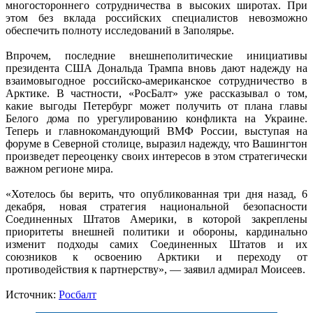
многостороннего сотрудничества в высоких широтах. При
этом без вклада российских специалистов невозможно
обеспечить полноту исследований в Заполярье.
Впрочем, последние внешнеполитические инициативы
президента США Дональда Трампа вновь дают надежду на
взаимовыгодное российско-американское сотрудничество в
Арктике. В частности, «РосБалт» уже рассказывал о том,
какие выгоды Петербург может получить от плана главы
Белого дома по урегулированию конфликта на Украине.
Теперь и главнокомандующий ВМФ России, выступая на
форуме в Северной столице, выразил надежду, что Вашингтон
произведет переоценку своих интересов в этом стратегически
важном регионе мира.
«Хотелось бы верить, что опубликованная три дня назад, 6
декабря, новая стратегия национальной безопасности
Соединенных Штатов Америки, в которой закреплены
приоритеты внешней политики и обороны, кардинально
изменит подходы самих Соединенных Штатов и их
союзников к освоению Арктики и переходу от
противодействия к партнерству», — заявил адмирал Моисеев.
Источник:
Росбалт