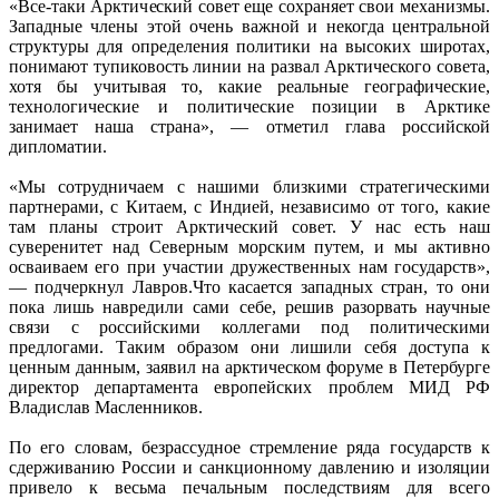
«Все-таки Арктический совет еще сохраняет свои механизмы.
Западные члены этой очень важной и некогда центральной
структуры для определения политики на высоких широтах,
понимают тупиковость линии на развал Арктического совета,
хотя бы учитывая то, какие реальные географические,
технологические и политические позиции в Арктике
занимает наша страна», — отметил глава российской
дипломатии.
«Мы сотрудничаем с нашими близкими стратегическими
партнерами, с Китаем, с Индией, независимо от того, какие
там планы строит Арктический совет. У нас есть наш
суверенитет над Северным морским путем, и мы активно
осваиваем его при участии дружественных нам государств»,
— подчеркнул Лавров.Что касается западных стран, то они
пока лишь навредили сами себе, решив разорвать научные
связи с российскими коллегами под политическими
предлогами. Таким образом они лишили себя доступа к
ценным данным, заявил на арктическом форуме в Петербурге
директор департамента европейских проблем МИД РФ
Владислав Масленников.
По его словам, безрассудное стремление ряда государств к
сдерживанию России и санкционному давлению и изоляции
привело к весьма печальным последствиям для всего