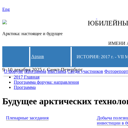
Eng
СЛЕДИТЕ ЗА 
ЮБИЛЕЙН
Арктика: настоящее и будущее
ИМЕНИ А
Архив
ИСТОРИЯ: 2017 г. - 
9–10 декабря 2025 г. Санкт-Петербург
О форуме
Программа
Выставка
Среди участников
Фоторепор
2017 Главная
Программа форума: направления
Программа
Будущее арктических техноло
Пленарные заседания
Добыча полезн
инвестиции в 