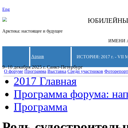
Eng
СЛЕДИТЕ ЗА 
ЮБИЛЕЙН
Арктика: настоящее и будущее
ИМЕНИ А
Архив
ИСТОРИЯ: 2017 г. - 
9–10 декабря 2025 г. Санкт-Петербург
О форуме
Программа
Выставка
Среди участников
Фоторепор
2017 Главная
Программа форума: нап
Программа
Роль судостроитель