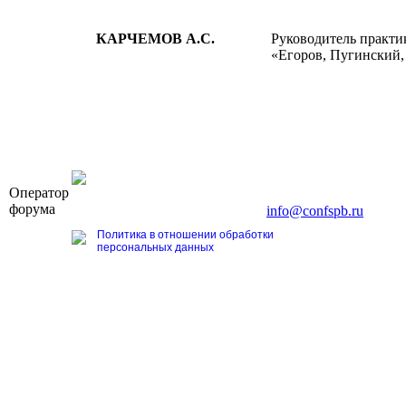
КАРЧЕМОВ А.С.
Руководитель практи
«Егоров, Пугинский,
OOO «Бизнес-Элит»
Оператор
196191, г. Санкт-Петербург, Ленинский пр., д. 168
форума
Тел. +7 (812) 327-93-70, E-mail:
info@confspb.ru
Политика в отношении обработки
персональных данных